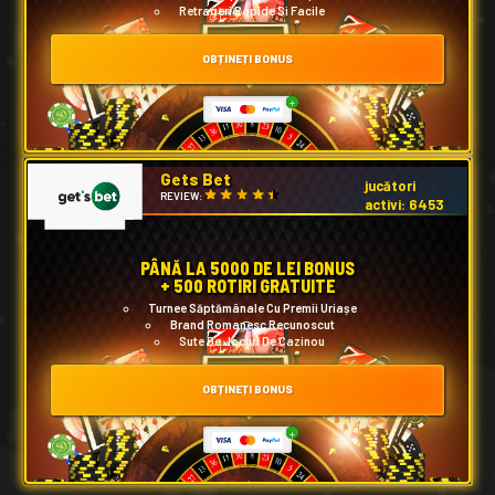
TopBet
jucăt
OBȚINEȚI BONUS
REVIEW:
acti
100% Până La 3000 RON
+ 300 Rotiri Gratuite
Șanse La Căștiguri Mari
Casino Respectabil Si Popular
Retrageri Rapide Si Facile