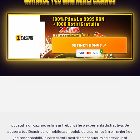
OBȚINEȚI BONUS
OBȚI
Jucatul la un cazinou online ar trebui să fie o experiență distractivă. De
accea la top10casinosro.mobilecasinoclub.co.uk promovăm o manieră de
joc responsabilă, în care clienții noștrii se pot bucura de servicile și