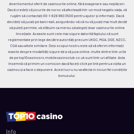
divertismentul oferit de cazinourile online, fără exagerare sau neplăceri.
Dacă credeți că jocurile de noroc vă afectează într-un mod negativ viața, vă
rugăm să contactați 00-1-626 960 3500 pentru ajutor și informații. Dacă
decideți să jucați pe bani reali, asigurându-vă că nu vă jucați mai mult decât
vă puteți permite, vă sfătuim ca mereu să alegeți doar cazinourile online
lincețiate. Aceaste sunt cele mai sigure datorită faptului că sunt
reglementate prin lege decătre autorități precum UKGC, MGA, DGE, NZCC,
CGA sau altele similare. Deși scopul nostru este să vă oferim informații
exacte despre modalități sigure de a vă juca online, multe dintre link-urile
de pe top10casinosro.mobilecasinoclub.co.uk sunt link-uri afiliate. Asta
însemnă că primim un comision dacă faceți click pe link pentru a vizita un
cazinou și a face o depunere. Acest lucru nu va afecta in niciun fel condițiile
bonusului.
100% Până La 9999 RON
+ 1000 Rotiri Gratuite
Info