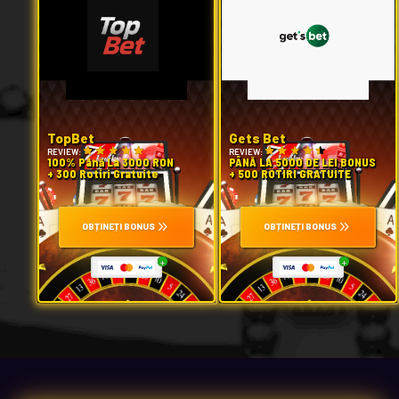
OBȚINEȚI BONUS
DonRo
PrimaCasino
REVIEW:
REVIEW:
100% Până La 6000 Lei
100% Până La 99
+ 300 Rotiri Gratuite
+ 1000 Rotiri Gra