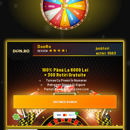
De Încredere
DonRo
jucăt
REVIEW:
acti
100% Până La 6000 Lei
+ 300 Rotiri Gratuite