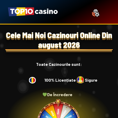
Cele Mai Noi Cazinouri Online Din
august 2026
Toate Cazinourile sunt:
100% Licențiate
Sigu