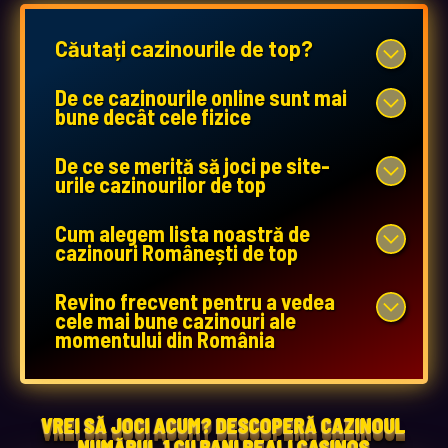
Căutați cazinourile de top?
De ce cazinourile online sunt mai
bune decât cele fizice
De ce se merită să joci pe site-
urile cazinourilor de top
Cum alegem lista noastră de
cazinouri Românești de top
OBȚINEȚI BONUS
OBȚI
Revino frecvent pentru a vedea
TopBet
Gets Bet
cele mai bune cazinouri ale
REVIEW:
REVIEW:
momentului din România
100% Până La 3000 RON
PÂNĂ LA 5000 DE
+ 300 Rotiri Gratuite
+ 500 ROTIRI GR
VREI SĂ JOCI ACUM? DESCOPERĂ CAZINOUL
NUMĂRUL 1 CU BANI REALI CASINOS