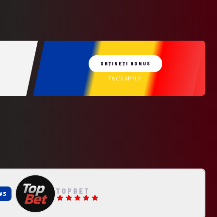
OBȚINEȚI BONUS
T&C’S APPLY.
TOPBET