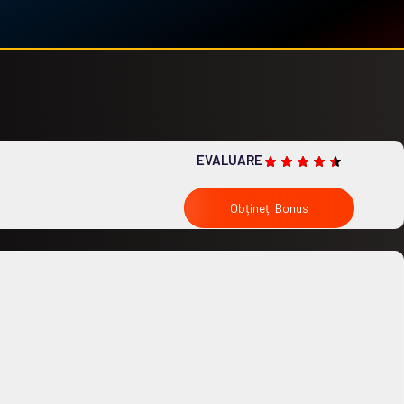
EVALUARE
Obțineți Bonus