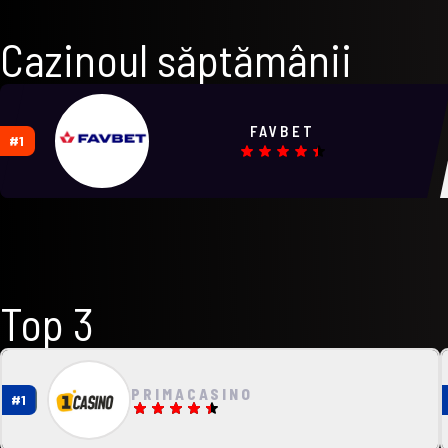
Cazinoul săptămânii
FAVBET
Top 3
PRIMACASINO