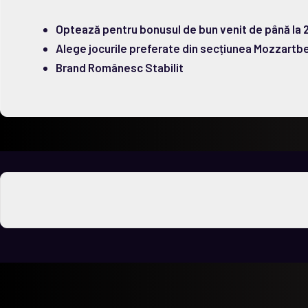
Optează pentru bonusul de bun venit de până la 
Alege jocurile preferate din secțiunea Mozzartb
Brand Românesc Stabilit