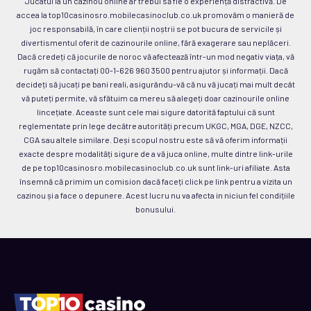
Jucatul la un cazinou online ar trebui să fie o experiență distractivă. De
accea la top10casinosro.mobilecasinoclub.co.uk promovăm o manieră de
joc responsabilă, în care clienții noștrii se pot bucura de servicile și
divertismentul oferit de cazinourile online, fără exagerare sau neplăceri.
Dacă credeți că jocurile de noroc vă afectează într-un mod negativ viața, vă
rugăm să contactați 00-1-626 960 3500 pentru ajutor și informații. Dacă
decideți să jucați pe bani reali, asigurându-vă că nu vă jucați mai mult decât
vă puteți permite, vă sfătuim ca mereu să alegeți doar cazinourile online
lincețiate. Aceaste sunt cele mai sigure datorită faptului că sunt
reglementate prin lege decătre autorități precum UKGC, MGA, DGE, NZCC,
CGA sau altele similare. Deși scopul nostru este să vă oferim informații
exacte despre modalități sigure de a vă juca online, multe dintre link-urile
de pe top10casinosro.mobilecasinoclub.co.uk sunt link-uri afiliate. Asta
însemnă că primim un comision dacă faceți click pe link pentru a vizita un
cazinou și a face o depunere. Acest lucru nu va afecta in niciun fel condițiile
bonusului.